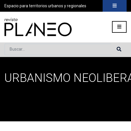
Espacio para territorios urbanos y regionales
Buscar...
URBANISMO NEOLIBER
Portada
»
Urbanismo Neoliberal