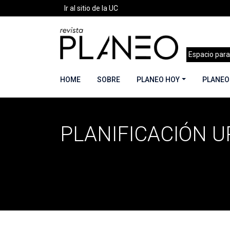
Ir al sitio de la UC
Espacio para
HOME
SOBRE
PLANEO HOY
PLANEO
PLANIFICACIÓN 
Portada
»
Planificación Urbana