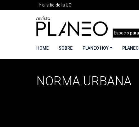
Ir al sitio de la UC
Espacio para
HOME
SOBRE
PLANEO HOY
PLANEO
NORMA URBANA
Portada
»
Norma urbana