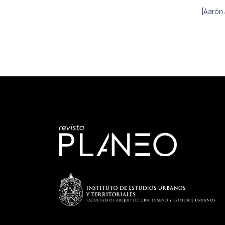
[Aarón