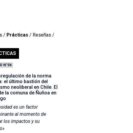
s
/
Prácticas
/
Reseñas
/
CTICAS
O N°56
sregulación de la norma
: el último bastión del
smo neoliberal en Chile. El
de la comuna de Ñuñoa en
ago
nsidad es un factor
minante al momento de
ar los impactos y su
o»