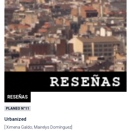
RESEÑAS
PLANEO N°11
Urbanized
[ Ximena Galdo; Mairelys Domínguez]