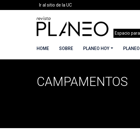
Ir al sitio de la UC
Espacio para
HOME
SOBRE
PLANEO HOY
PLANEO
CAMPAMENTOS
Portada
»
Campamentos