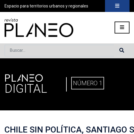
Espacio para territorios urbanos y regionales
Buscar...
PLANEO
PORTADA
»
PLANEO DIGITAL
»
PLANEO 1 | CHILE SIN POLÍ
NÚMERO 1
DIGITAL
CHILE SIN POLÍTICA, SANTIAGO 