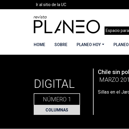
Ir al sitio de la UC
Espacio para
HOME
SOBRE
PLANEO HOY
PLANEO
PLANEO
Chile sin po
Portada
»
Planeo Hoy
»
Sillas en el Jardín [Parí
MARZO 20
DIGITAL
Sillas en el Jar
NÚMERO 1
COLUMNAS