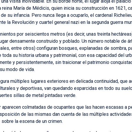
una visita inolvidable. En su borde norte, el lugar aloja el pala
 la reina María de Médicis, quien inicia su construcción en 1621, 
 de su infancia. Pero nunca llega a ocuparlo, el cardenal Richeli
ante la Revolución y cuartel general nazi en la segunda guerra mun
ientos por seiscientos metros (es decir, unas treinta hectáreas) 
lugar densamente construido y poblado. Un número notable de ár
rales, entre otros) configuran bosques, explanadas de sombra, 
 toda su historia urbana y patrimonial, con esa capacidad del ur
ente y persistentemente, sin traicionar el patrimonio conquista
su modo de vida.
ura múltiples lugares exteriores en delicada continuidad, que 
lturales y deportivas, van quedando esparcidas en todo su suelo
uertes sillas de metal pintadas verde.
ar aparecen colmatadas de ocupantes que las hacen escasas a pe
 disposición de las mismas dan cuenta de las múltiples actividad
s sobre la escena de un crimen.