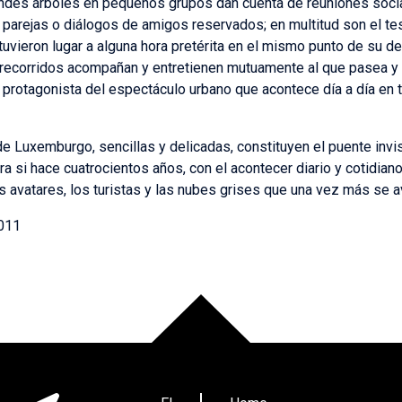
ndes árboles en pequeños grupos dan cuenta de reuniones socia
parejas o diálogos de amigos reservados; en multitud son el tes
ieron lugar a alguna hora pretérita en el mismo punto de su des
recorridos acompañan y entretienen mutuamente al que pasea y a
 protagonista del espectáculo urbano que acontece día a día en t
de Luxemburgo, sencillas y delicadas, constituyen el puente invis
ra si hace cuatrocientos años, con el acontecer diario y cotidia
s avatares, los turistas y las nubes grises que una vez más se a
2011