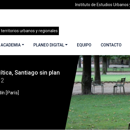
Instituto de Estudios Urbanos y
 territorios urbanos y regionales
 ACADEMIA
PLANEO DIGITAL
EQUIPO
CONTACTO
lítica, Santiago sin plan
s]
12
dín [París]