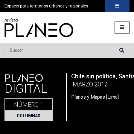
Espacio para territorios urbanos y regionales
Buscar...
PLANEO
Chile sin política, Sant
Portada
»
Planeo Hoy
»
Planos y Mapas [Lima]
MARZO 2012
DIGITAL
Planos y Mapas [Lima]
NÚMERO 1
COLUMNAS