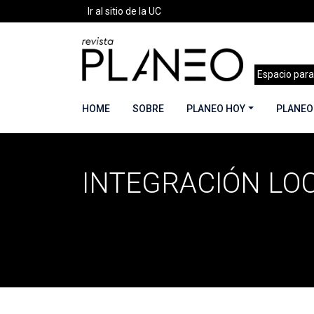
Ir al sitio de la UC
Espacio para
HOME
SOBRE
PLANEO HOY
PLANEO
INTEGRACIÓN LO
Portada
»
integración local