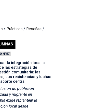
es
/
Prácticas
/
Reseñas
/
UMNAS
O N°57
ar la integración local a
 de las estrategias de
stión comunitaria: las
s, sus resistencias y luchas
aporte central
clusión de población
zada y migrante en
ia exige replantear la
ación local desde