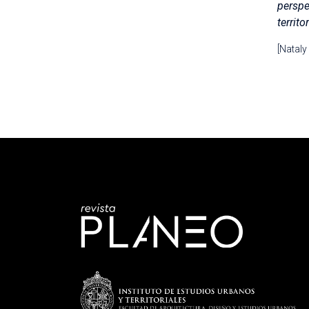
perspe
territo
[Nataly