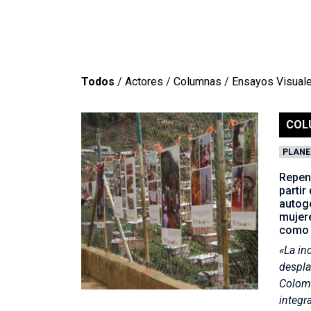
Todos
/
Actores
/
Columnas
/
Ensayos Visual
COL
PLANE
Repens
partir
autoge
mujere
como 
«La in
despla
Colomb
integr