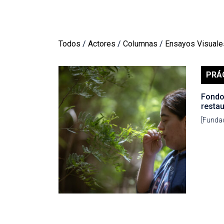
Todos
/
Actores
/
Columnas
/
Ensayos Visuale
PRÁ
Fondo
resta
[Funda