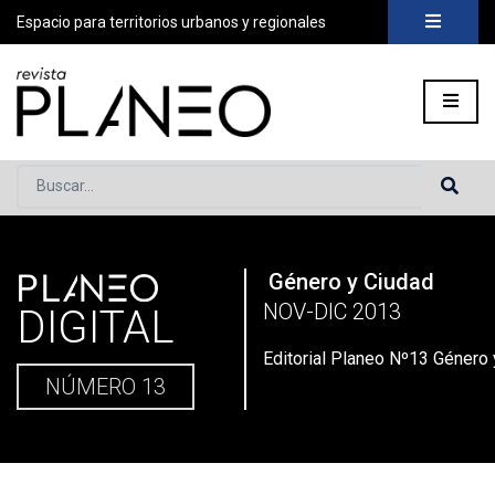
Espacio para territorios urbanos y regionales
Buscar...
PLANEO
Género y Ciudad
Portada
»
Planeo Hoy
»
Editorial Planeo Nº13 Género y Ciuda
NOV-DIC 2013
DIGITAL
Editorial Planeo Nº13 Género
NÚMERO 13