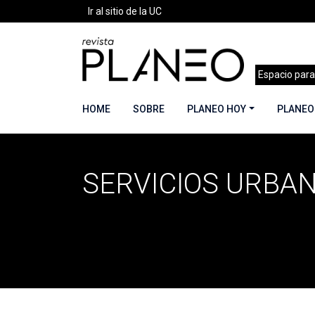
Ir al sitio de la UC
Espacio para
HOME
SOBRE
PLANEO HOY
PLANEO
SERVICIOS URBA
Portada
»
Servicios urbanos