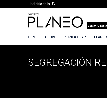
Ir al sitio de la UC
Espacio para
HOME
SOBRE
PLANEO HOY
PLANEO
SEGREGACIÓN RE
Portada
»
segregación residencial