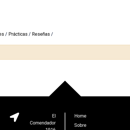
es
/
Prácticas
/
Reseñas
/
El
Home
Comendador
Sobre
1916