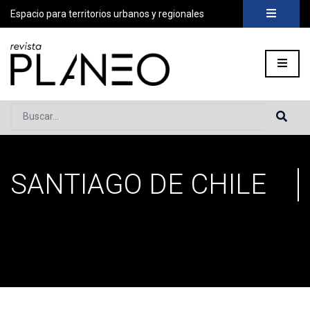
Espacio para territorios urbanos y regionales
Buscar...
SANTIAGO DE CHILE
Portada
»
Santiago de Chile