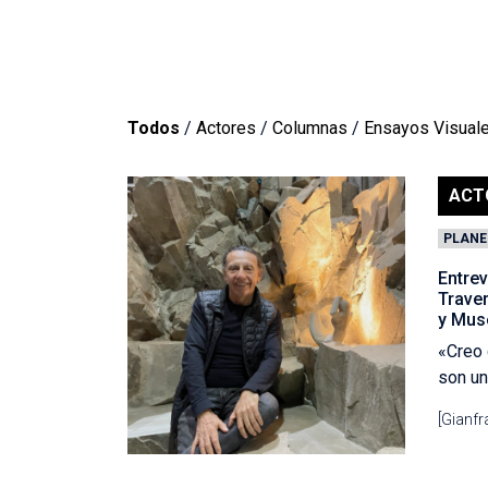
Todos
/
Actores
/
Columnas
/
Ensayos Visual
ACT
PLANE
Entrev
Trave
y Mus
«Creo 
son un
[Gianf