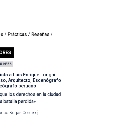
es
/
Prácticas
/
Reseñas
/
ORES
O N°56
ista a Luis Enrique Longhi
rso, Arquitecto, Escenógrafo
eógrafo peruano
que los derechos en la ciudad
a batalla perdida»
ranco Borjas Cordero]