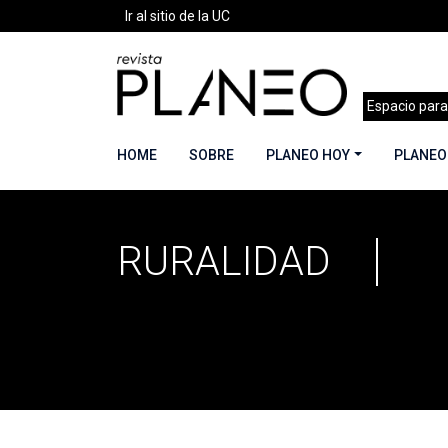
Ir al sitio de la UC
Espacio para
HOME
SOBRE
PLANEO HOY
PLANEO
RURALIDAD
Portada
»
ruralidad