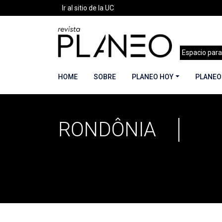
Ir al sitio de la UC
Espacio para
HOME
SOBRE
PLANEO HOY
PLANEO
RONDÔNIA
Portada
»
Rondônia