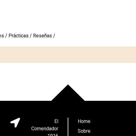
es
/
Prácticas
/
Reseñas
/
El
Home
Comendador
Sobre
1916