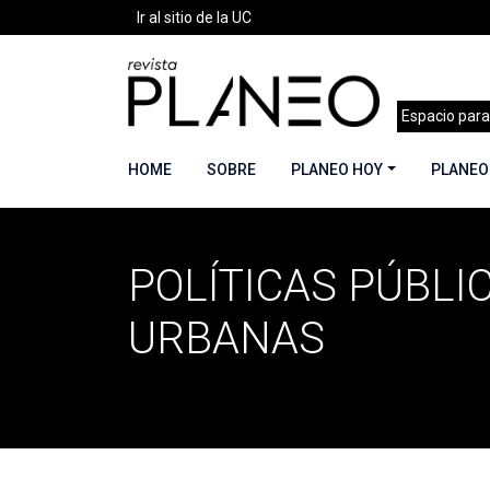
Ir al sitio de la UC
Espacio para
HOME
SOBRE
PLANEO HOY
PLANEO
POLÍTICAS PÚBLI
Portada
»
Políticas Públicas Urbanas
URBANAS