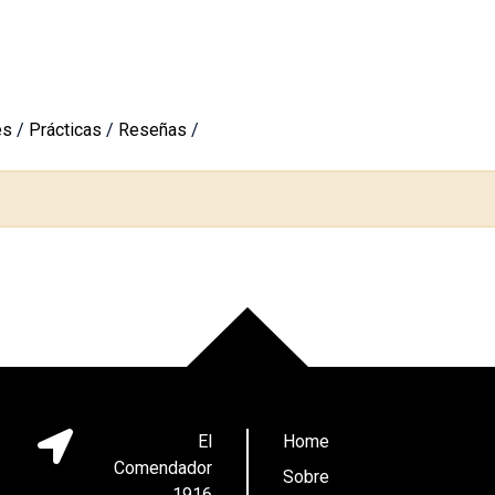
es
/
Prácticas
/
Reseñas
/
El
Home
Comendador
Sobre
1916