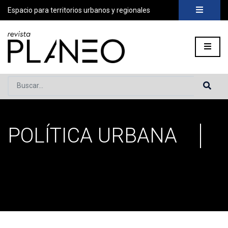
Espacio para territorios urbanos y regionales
Buscar...
POLÍTICA URBANA
Portada
»
Política urbana