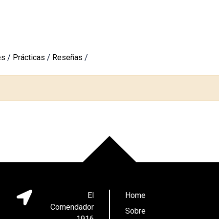
es
/
Prácticas
/
Reseñas
/
El
Home
Comendador
Sobre
1916