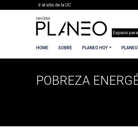
Ir al sitio de la UC
Espacio para
HOME
SOBRE
PLANEO HOY
PLANEO
POBREZA ENERGÉ
Portada
»
pobreza energética