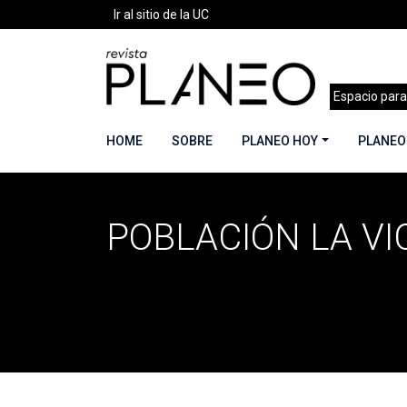
Ir al sitio de la UC
Espacio para
HOME
SOBRE
PLANEO HOY
PLANEO
POBLACIÓN LA VI
Portada
»
Población La Victoria