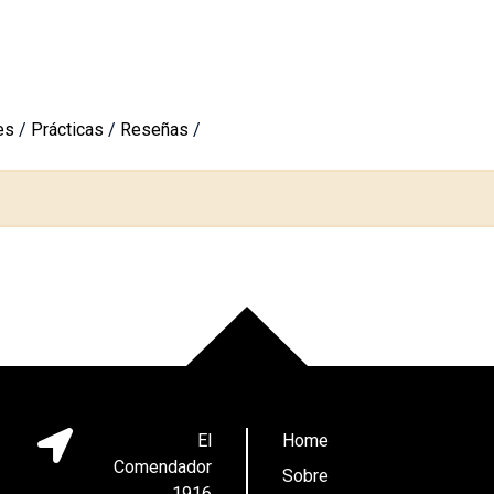
es
/
Prácticas
/
Reseñas
/
El
Home
Comendador
Sobre
1916