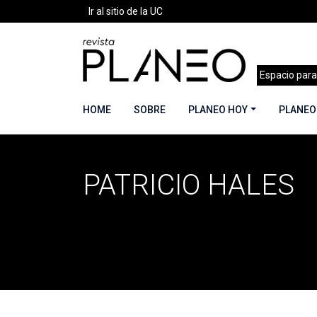
Ir al sitio de la UC
Espacio para
HOME
SOBRE
PLANEO HOY
PLANEO
PATRICIO HALES
Portada
»
Patricio Hales