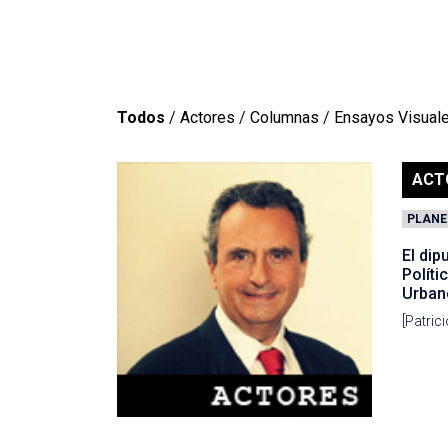
Todos
/
Actores
/
Columnas
/
Ensayos Visual
ACT
PLANE
El dip
Políti
Urban
[Patric