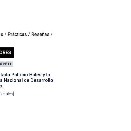
es
/
Prácticas
/
Reseñas
/
ORES
O N°11
utado Patricio Hales y la
ca Nacional de Desarrollo
o.
io Hales]