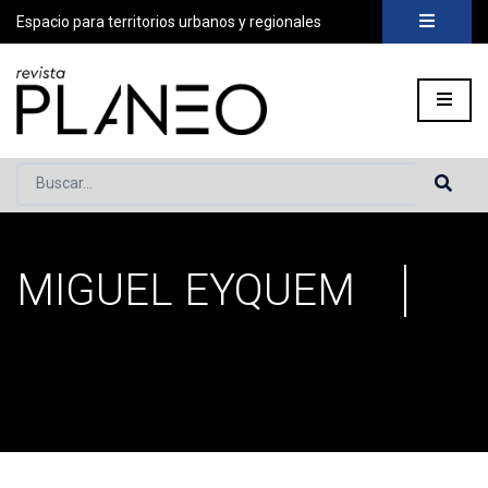
Espacio para territorios urbanos y regionales
Buscar...
MIGUEL EYQUEM
Portada
»
Miguel eyquem