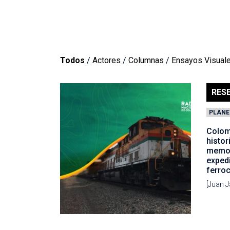
Todos
/
Actores
/
Columnas
/
Ensayos Visual
RES
PLANE
Colom
histor
memor
expedi
ferroc
[Juan J