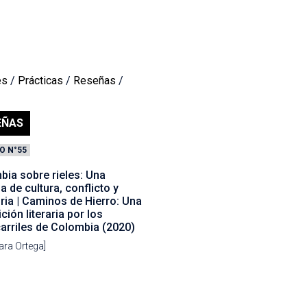
es
/
Prácticas
/
Reseñas
/
EÑAS
O N°55
bia sobre rieles: Una
ia de cultura, conflicto y
ia | Caminos de Hierro: Una
ción literaria por los
arriles de Colombia (2020)
ara Ortega]