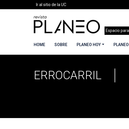
Ir al sitio de la UC
Espacio para
HOME
SOBRE
PLANEO HOY
PLANEO
ERROCARRIL
Portada
»
errocarril