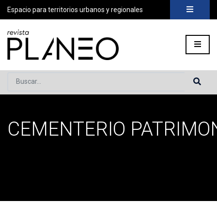
Espacio para territorios urbanos y regionales
Buscar...
CEMENTERIO PATRIMO
Portada
»
Cementerio Patrimonial