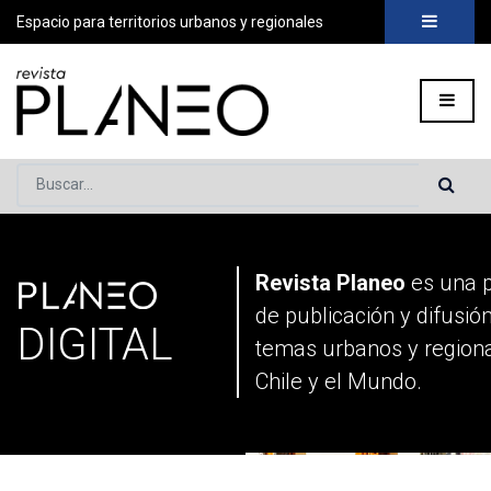
Espacio para territorios urbanos y regionales
Buscar...
PLANEO
Portada
»
Planeo Digital
»
Página 2
Revista Planeo
es una 
de publicación y difusió
DIGITAL
temas urbanos y region
Chile y el Mundo.