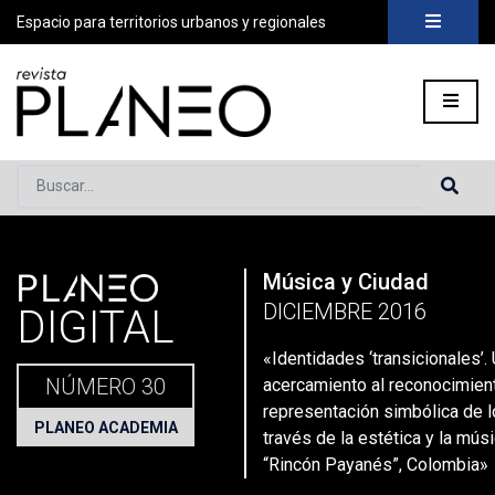
Espacio para territorios urbanos y regionales
Buscar...
PLANEO
Música y Ciudad
Portada
»
Planeo Hoy
»
Secciones
»
Planeo Academia
»
Patri
DICIEMBRE 2016
DIGITAL
«Identidades ‘transicionales’.
NÚMERO 30
acercamiento al reconocimient
representación simbólica de l
PLANEO ACADEMIA
través de la estética y la mús
“Rincón Payanés”, Colombia»