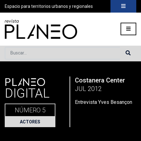
Espacio para territorios urbanos y regionales
Buscar...
PLANEO
Costanera Center
Portada
»
Planeo Hoy
»
Secciones
»
Actores
»
Entrevista Yv
JUL 2012
DIGITAL
Entrevista Yves Besançon
NÚMERO 5
ACTORES