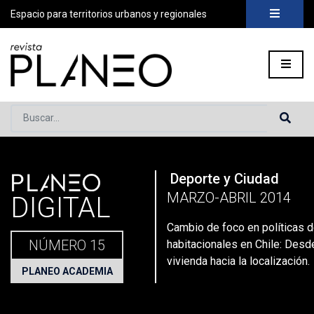
Espacio para territorios urbanos y regionales
Buscar...
PLANEO
Deporte y Ciudad
Portada
»
Planeo Hoy
»
Planeo Digital
»
PLANEO 15 | Deporte 
MARZO-ABRIL 2014
DIGITAL
Cambio de foco en políticas 
NÚMERO 15
habitacionales en Chile: Desde
vivienda hacia la localización.
PLANEO ACADEMIA