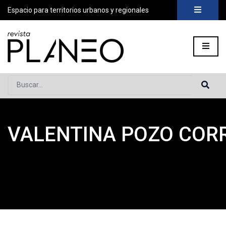
Espacio para territorios urbanos y regionales
Buscar...
VALENTINA POZO COR
Portada
»
Planeo Hoy
»
COLABORADORES
»
Valentina Pozo 