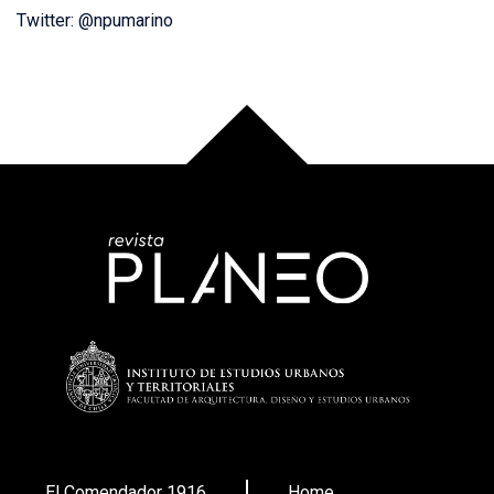
Twitter: @npumarino
El Comendador 1916
Home