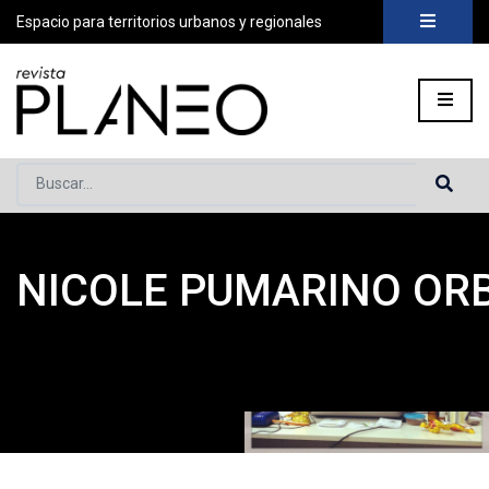
Espacio para territorios urbanos y regionales
Buscar...
NICOLE PUMARINO OR
Portada
»
Planeo Hoy
»
COLABORADORES
»
Nicole Pumarino