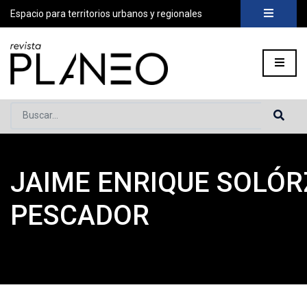
Espacio para territorios urbanos y regionales
Buscar...
JAIME ENRIQUE SOLÓ
Portada
»
Planeo Hoy
»
COLABORADORES
»
Jaime Enrique S
PESCADOR