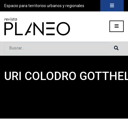
Espacio para territorios urbanos y regionales
Buscar...
URI COLODRO GOTTHE
Portada
»
Planeo Hoy
»
COLABORADORES
»
Uri Colodro Gotth