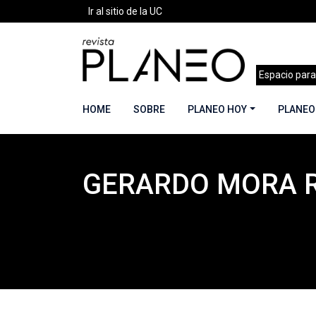
Ir al sitio de la UC
Espacio para
HOME
SOBRE
PLANEO HOY
PLANEO
GERARDO MORA 
Portada
»
Planeo Hoy
»
COLABORADORES
»
Ge