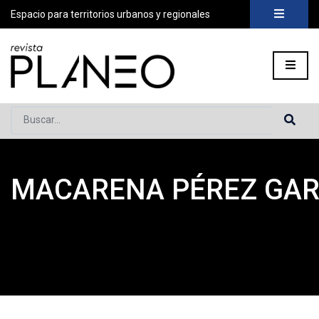
Espacio para territorios urbanos y regionales
Buscar...
MACARENA PÉREZ GAR
Portada
»
Planeo Hoy
»
COLABORADORES
»
Macarena Pérez 