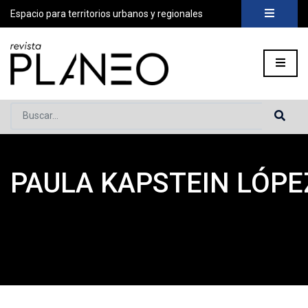
Espacio para territorios urbanos y regionales
Buscar...
PAULA KAPSTEIN LÓPE
Portada
»
Planeo Hoy
»
COLABORADORES
»
Paula Kapstein 