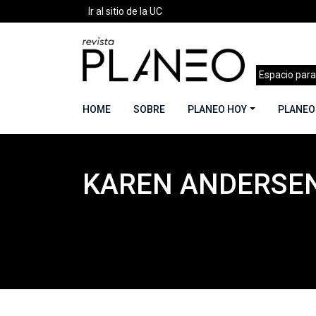
Ir al sitio de la UC
Espacio para
HOME
SOBRE
PLANEO HOY
PLANEO
KAREN ANDERSEN
Portada
»
Planeo Hoy
»
COLABORADORES
»
Ka