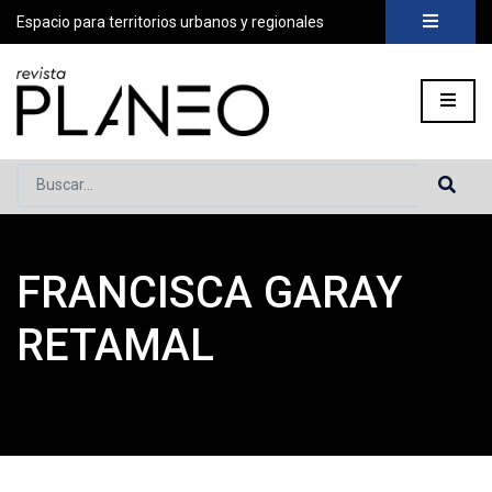
Espacio para territorios urbanos y regionales
Buscar...
FRANCISCA GARAY
Portada
»
Planeo Hoy
»
COLABORADORES
»
Francisca Garay
RETAMAL