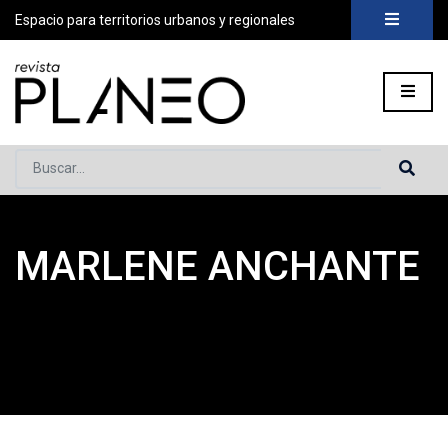
Espacio para territorios urbanos y regionales
Buscar...
MARLENE ANCHANTE
Portada
»
Planeo Hoy
»
COLABORADORES
»
Marlene Anchant