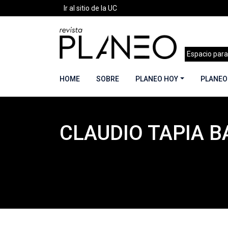
Ir al sitio de la UC
Espacio para
HOME
SOBRE
PLANEO HOY
PLANEO
CLAUDIO TAPIA 
Portada
»
Planeo Hoy
»
COLABORADORES
»
Cl