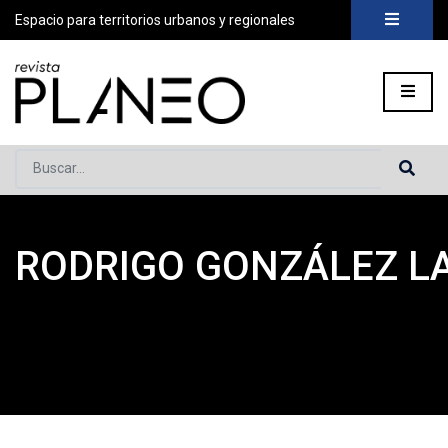
Espacio para territorios urbanos y regionales
Buscar...
RODRIGO GONZÁLEZ L
Portada
»
Planeo Hoy
»
COLABORADORES
»
Rodrigo Gonzále