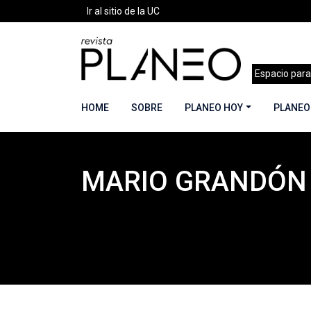
Ir al sitio de la UC
Espacio para
HOME
SOBRE
PLANEO HOY
PLANEO
MARIO GRANDÓN
Portada
»
Planeo Hoy
»
COLABORADORES
»
Ma