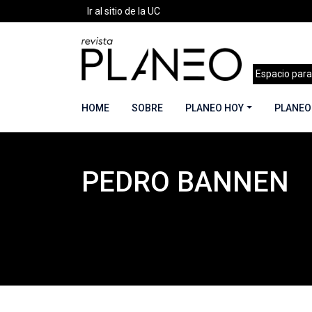
Ir al sitio de la UC
Espacio para
HOME
SOBRE
PLANEO HOY
PLANEO
PEDRO BANNEN
Portada
»
Planeo Hoy
»
COLABORADORES
»
P