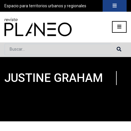
Espacio para territorios urbanos y regionales
Buscar...
JUSTINE GRAHAM
Portada
»
Planeo Hoy
»
COLABORADORES
»
Justine Graham