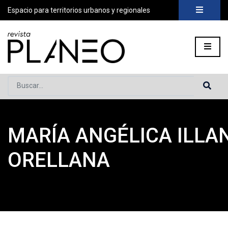
Espacio para territorios urbanos y regionales
Buscar...
MARÍA ANGÉLICA ILLA
Portada
»
Planeo Hoy
»
COLABORADORES
»
María Angélica Il
ORELLANA