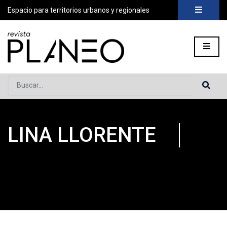
Espacio para territorios urbanos y regionales
Buscar...
LINA LLORENTE
Portada
»
Planeo Hoy
»
COLABORADORES
»
Lina Llorente