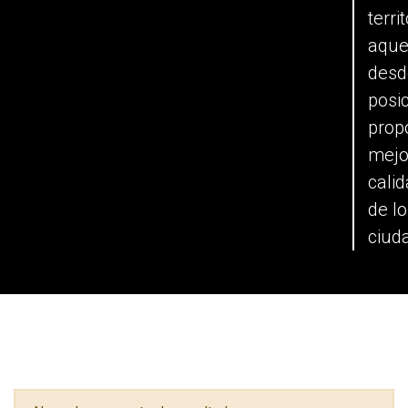
terri
aque
desd
posic
prop
mejo
calid
de l
ciud