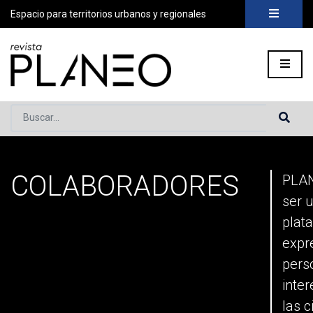
Espacio para territorios urbanos y regionales
Buscar...
COLABORADORES
Portada
»
Sin categoría
»
Equipo
»
Colaboradores
PLA
ser 
plat
expr
pers
inte
las 