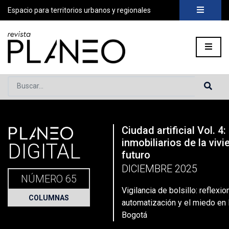
Espacio para territorios urbanos y regionales
Buscar...
PLANEO
Ciudad artificial Vol. 4
Portada
»
Planeo Hoy
»
Vigilancia de bolsillo: reflexiones so
inmobiliarios de la vivi
DIGITAL
futuro
DICIEMBRE 2025
NÚMERO 65
Vigilancia de bolsillo: reflexi
COLUMNAS
automatización y el miedo en 
Bogotá