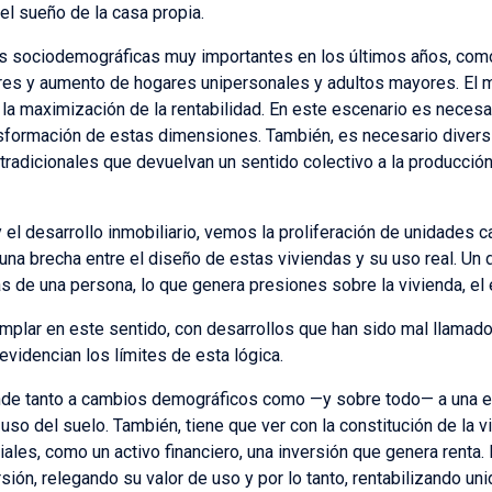
del sueño de la casa propia.
 sociodemográficas muy importantes en los últimos años, como l
res y aumento de hogares unipersonales y adultos mayores. El
la maximización de la rentabilidad. En este escenario es necesari
nsformación de estas dimensiones. También, es necesario diversi
 tradicionales que devuelvan un sentido colectivo a la producció
y el desarrollo inmobiliario, vemos la proliferación de unidades
na brecha entre el diseño de estas viviendas y su uso real. Un
de una persona, lo que genera presiones sobre la vivienda, el ed
emplar en este sentido, con desarrollos que han sido mal llamado
evidencian los límites de esta lógica.
nde tanto a cambios demográficos como —y sobre todo— a una e
 uso del suelo. También, tiene que ver con la constitución de la v
les, como un activo financiero, una inversión que genera renta. 
sión, relegando su valor de uso y por lo tanto, rentabilizando 