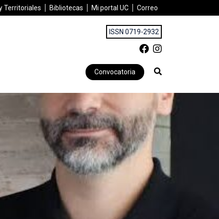
 Territoriales
Bibliotecas
Mi portal UC
Correo
ISSN 0719-2932
Convocatoria
, aunque cada vez más tensionado por la realidad»