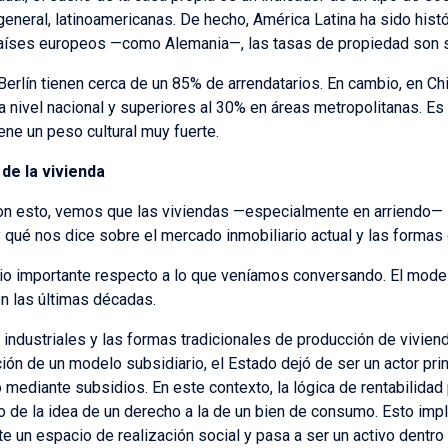
general, latinoamericanas. De hecho, América Latina ha sido hist
países europeos —como Alemania—, las tasas de propiedad son s
erlín tienen cerca de un 85% de arrendatarios. En cambio, en Ch
a nivel nacional y superiores al 30% en áreas metropolitanas. Es
ne un peso cultural muy fuerte.
de la vivienda
on esto, vemos que las viviendas —especialmente en arriendo—
ué nos dice sobre el mercado inmobiliario actual y las formas 
io importante respecto a lo que veníamos conversando. El model
n las últimas décadas.
 industriales y las formas tradicionales de producción de vivien
ión de un modelo subsidiario, el Estado dejó de ser un actor princ
mediante subsidios. En este contexto, la lógica de rentabilidad 
o de la idea de un derecho a la de un bien de consumo.
Esto impl
nte un espacio de realización social y pasa a ser un activo dent