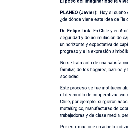
El peso del imaginariode la viv
PLANEO (Javier):
Hoy el sueño 
¿de dónde viene esta idea de “la 
Dr. Felipe Link
:
En Chile y en Amé
seguridad y de acumulación de cap
un horizonte y expectativa de capit
progreso y a la expresión simbóli
No se trata solo de una satisfacci
familiar, de los hogares, barrios 
sociedad.
Este proceso se fue institucionali
el desarrollo de cooperativas vin
Chile, por ejemplo, surgieron asoci
metalúrgico, manufacturas de cobre
trabajadoras y de clase media, pe
Por eso, más que un anhelo individ