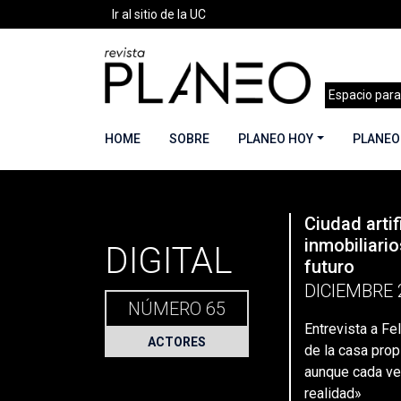
Ir al sitio de la UC
Espacio para
HOME
SOBRE
PLANEO HOY
PLANEO
PLANEO
Ciudad artif
Portada
»
Planeo Hoy
»
Entrevista a Felipe Lin
inmobiliario
DIGITAL
futuro
DICIEMBRE 
NÚMERO 65
Entrevista a Fe
ACTORES
de la casa prop
aunque cada ve
realidad»