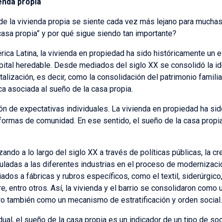
ienda propia
de la vivienda propia se siente cada vez más lejano para muchas
casa propia” y por qué sigue siendo tan importante?
rica Latina, la vivienda en propiedad ha sido históricamente un 
ital heredable. Desde mediados del siglo XX se consolidó la id
alización, es decir, como la consolidación del patrimonio familia
ca asociada al sueño de la casa propia.
ón de expectativas individuales. La vivienda en propiedad ha sid
y formas de comunidad. En ese sentido, el sueño de la casa propi
zando a lo largo del siglo XX a través de políticas públicas, la 
culadas a las diferentes industrias en el proceso de modernizaci
ados a fábricas y rubros específicos, como el textil, siderúrgico, 
, entro otros. Así, la vivienda y el barrio se consolidaron como u
ro también como un mecanismo de estratificación y orden social.
ual, el sueño de la casa propia es un indicador de un tipo de so