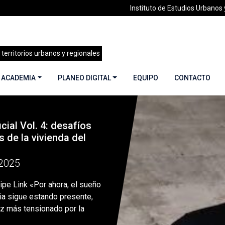
Instituto de Estudios Urbanos y
 territorios urbanos y regionales
 ACADEMIA
PLANEO DIGITAL
EQUIPO
CONTACTO
icial Vol. 4: desafíos
k «Por ahora, el sueño de la casa propia sigue estando presente
s de la vivienda del
2025
lipe Link «Por ahora, el sueño
ia sigue estando presente,
z más tensionado por la