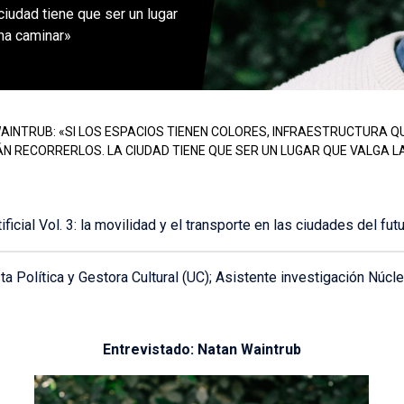
 ciudad tiene que ser un lugar
na caminar»
AINTRUB: «SI LOS ESPACIOS TIENEN COLORES, INFRAESTRUCTURA QU
ÁN RECORRERLOS. LA CIUDAD TIENE QUE SER UN LUGAR QUE VALGA 
ificial Vol. 3:
l
a
movilidad
y
el
transporte
en
las
ciudades
del
fut
ta Política y Gestora Cultural (UC);
Asistente investigación Núcle
Entrevistado: Natan Waintrub