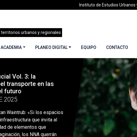
Instituto de Estudios Urbanos y
 territorios urbanos y regionales
 ACADEMIA
PLANEO DIGITAL
EQUIPO
CONTACTO
cial Vol. 3: la
trub: «Si los espacios tienen colores, infraestructura que invita
el transporte en las
l futuro
E 2025
tan Waintrub: «Si los espacios
infraestructura que invita al
idad de elementos que
aginación, los NNA querrán