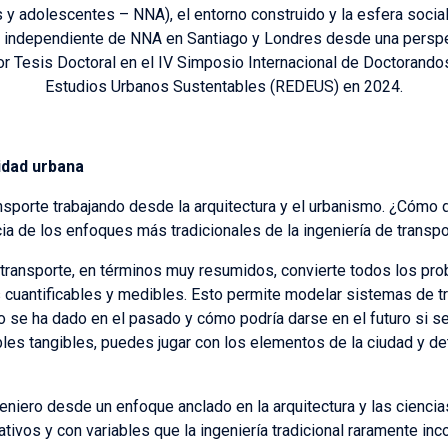
 y adolescentes – NNA), el entorno construido y la esfera social 
dad independiente de NNA en Santiago y Londres desde una perspe
or Tesis Doctoral en el IV Simposio Internacional de Doctorand
Estudios Urbanos Sustentables (REDEUS) en 2024.
lidad urbana
nsporte trabajando desde la arquitectura y el urbanismo. ¿Cómo d
ia de los enfoques más tradicionales de la ingeniería de transp
 transporte, en términos muy resumidos, convierte todos los pro
es cuantificables y medibles. Esto permite modelar sistemas de
 se ha dado en el pasado y cómo podría darse en el futuro si se
ables tangibles, puedes jugar con los elementos de la ciudad y d
eniero desde un enfoque anclado en la arquitectura y las cienci
tivos y con variables que la ingeniería tradicional raramente inco