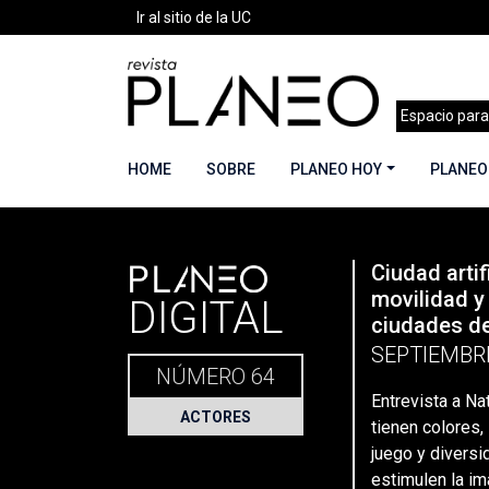
Ir al sitio de la UC
Espacio para
HOME
SOBRE
PLANEO HOY
PLANEO
PLANEO
Ciudad artifi
Portada
»
Planeo Hoy
»
Entrevista a Natan Wain
movilidad y 
DIGITAL
ciudades de
SEPTIEMBR
NÚMERO 64
Entrevista a Na
ACTORES
tienen colores, 
juego y divers
estimulen la im