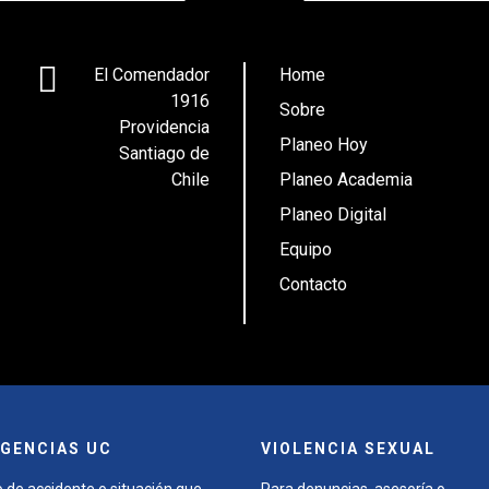
El Comendador
Home
1916
Sobre
Providencia
Planeo Hoy
Santiago de
Chile
Planeo Academia
Planeo Digital
Equipo
Contacto
GENCIAS UC
VIOLENCIA SEXUAL
 de accidente o situación que
Para denuncias, asesoría o