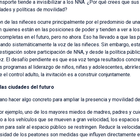
ansporte tiende a invisibilizar a los NNA. ¿Por qué crees que su
ades y políticas de movilidad?
ón de las niñeces ocurre principalmente por el predominio de una 
on quienes están en las posiciones de poder y tienden a ver a lo
completas en el futuro, pero no ahora. Eso ha llevado a que las 
gando sistemáticamente la voz de las niñeces. Sin embargo, est
stigación sobre participación de NNA, y desde la política públ
ñez. El desafío pendiente es que esa voz tenga resultados concre
os programas al liderazgo de niños, niñas y adolescentes, abrirle
el control adulto, la invitación es a construir conjuntamente.
las ciudades del futuro
no hacer algo concreto para ampliar la presencia y movilidad de
r ejemplo, uno de los mayores miedos de madres, padres y cuidad
o a los vehículos que se mueven a gran velocidad, los espacios
 para salir al espacio público se restringen. Reducir la velocida
cesidad de los peatones son medidas que influyen directamente 