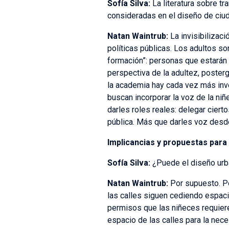
Sofía Silva:
La literatura sobre tr
consideradas en el diseño de ciud
Natan Waintrub:
La invisibilizaci
políticas públicas. Los adultos s
formación”: personas que estarán 
perspectiva de la adultez, poster
la academia hay cada vez más inve
buscan incorporar la voz de la ni
darles roles reales: delegar ciert
pública. Más que darles voz desde 
Implicancias y propuestas para 
Sofía Silva:
¿Puede el diseño urba
Natan Waintrub:
Por supuesto. Po
las calles siguen cediendo espaci
permisos que las niñeces requieren
espacio de las calles para la ne