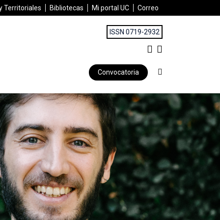
 Territoriales
Bibliotecas
Mi portal UC
Correo
ISSN 0719-2932
Convocatoria
 al juego y diversidad de elementos que estimulen la imaginación,