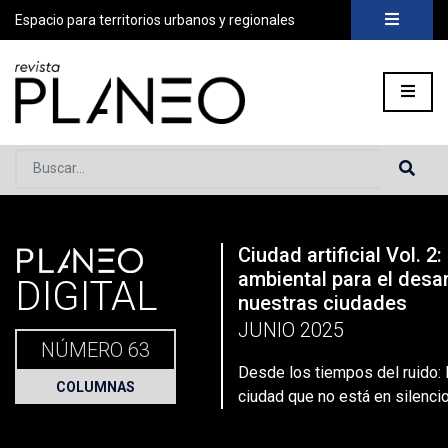
Espacio para territorios urbanos y regionales
Buscar...
PLANEO
Ciudad artificial Vol. 2
Portada
»
Planeo Hoy
»
Desde los tiempos del ruido: Bogotá, 
ambiental para el desar
DIGITAL
nuestras ciudades
JUNIO 2025
NÚMERO 63
Desde los tiempos del ruido: 
COLUMNAS
ciudad que no está en silenci