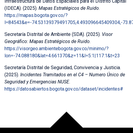
Infraestructura de Datos Espaciales para el Distrito Capital
(IDECA). (2025).
Mapas Estratégicos de Ruido
.
https://mapas.bogota.gov.co/?
l=84543&e=-74.53139379491705,4.493096645409304,-73.
Secretaría Distrital de Ambiente (SDA). (2025).
Visor
Geográfico: Mapas Estratégicos de Ruido
.
https://visorgeo.ambientebogota.gov.co/minimo/?
lon=-74.088180&lat=4.661370&z=11&l=5:1|117:1&t=23
Secretaría Distrital de Seguridad, Convivencia y Justicia.
(2025).
Incidentes Tramitados en el C4 – Numero Único de
Seguridad y Emergencias NUSE
.
https://datosabiertos.bogota.gov.co/dataset/incidentes#